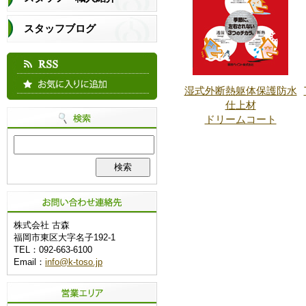
スタッフブログ
湿式外断熱躯体保護防水
仕上材
ドリームコート
株式会社 古森
福岡市東区大字名子192-1
TEL：092-663-6100
Email：
info@k-toso.jp